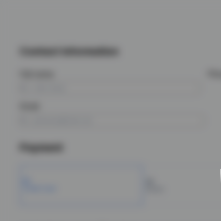
Contact information
Full name
Ph
Email
Payment
Credit Card
Boleto