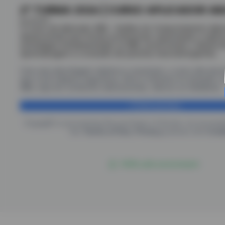
2ª TURMA 2026 | CURSO APLICADOR AB
by Anctec
O Curso de Aplicador ABA – Análise do Comportamento Aplic
desenvolvido para formar profissionais capacitados a aplicar
estratégias fundamentadas na ABA, promovendo o desenvol
aprendizagem e a inclusão de pessoas neurodivergentes.
Com uma abordagem objetiva e acessível, o curso alia teori
que você adquira segurança, ética e eficácia na atuação c
ABA, seja em contextos educacionais, clínicos ou familiares.
Finish purchase
EngagED is processing the purchase of
Anctec
, by procee
the
Terms of Use
,
Privacy
policies and
Cook
100% safe environment